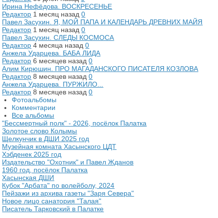
Ирина Нефёдова. ВОСКРЕСЕНЬЕ
Редактор
1 месяц назад
0
Павел Засухин. Я, МОЙ ПАПА И КАЛЕНДАРЬ ДРЕВНИХ МАЙЯ
Редактор
1 месяц назад
0
Павел Засухин. СЛЕДЫ КОСМОСА
Редактор
4 месяца назад
0
Анжела Ударцева. БАБА ЛИДА
Редактор
6 месяцев назад
0
Алим Кирюшин. ПРО МАГАДАНСКОГО ПИСАТЕЛЯ КОЗЛОВА
Редактор
8 месяцев назад
0
Анжела Ударцева. ПУРЖИЛО...
Редактор
8 месяцев назад
0
Фотоальбомы
Комментарии
Все альбомы
"Бессмертный полк" - 2026, посёлок Палатка
Золотое слово Колымы
Щелкунчик в ДШИ 2025 год
Музейная комната Хасынского ЦДТ
Хэбденек 2025 год
Издательство "Охотник" и Павел Жданов
1960 год, посёлок Палатка
Хасынская ДШИ
Кубок "Арбата" по волейболу, 2024
Пейзажи из архива газеты "Заря Севера"
Новое лицо санатория "Талая"
Писатель Тарковский в Палатке