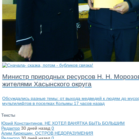
Министр природных ресурсов Н. Н. Морозов
жителями Хасынского округа
Обсуждались разные темы: от выхода медведей к людям до мусо
мультилифтов в поселках Колымы
17 часов назад
Тексты
Юрий Константинов. НЕ ХОТЕЛ ВАНЯТКА БЫТЬ БОЛЬШИМ
Редактор
30 дней назад
0
Алим Кирюшин. ОСТРОВ НЕДОРАЗУМЕНИЯ
Редактор
30 дней назад
0